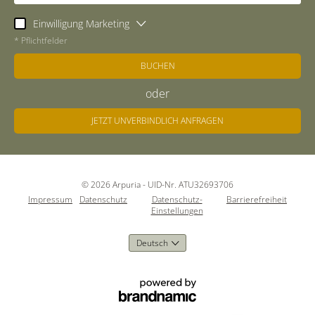
Einwilligung Marketing
* Pflichtfelder
BUCHEN
oder
JETZT UNVERBINDLICH ANFRAGEN
© 2026 Arpuria
-
UID-Nr. ATU32693706
Impressum
Datenschutz
Datenschutz-
Barrierefreiheit
Einstellungen