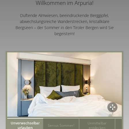
Willkommen im Arpuria!
Duftende Almwiesen, beeindruckende Berggipfel,
abwechslungsreiche Wanderstrecken, kristallklare
Bergseen – der Sommer in den Tiroler Bergen wird Sie
begeistern!
Unverwechselbar
Unmittelbar
K
Servus Sommer!
urlauben
entdecken
g