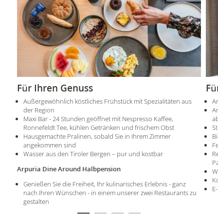
Für Ihren Genuss
Fü
Außergewöhnlich köstliches Frühstück mit Spezialitäten aus
Ar
der Region
A
Maxi Bar - 24 Stunden geöffnet mit Nespresso Kaffee,
a
Ronnefeldt Tee, kühlen Getränken und frischem Obst
S
Hausgemachte Pralinen, sobald Sie in Ihrem Zimmer
Bi
angekommen sind
F
Wasser aus den Tiroler Bergen – pur und kostbar
Re
Pa
Arpuria Dine Around Halbpension
W
K
Genießen Sie die Freiheit, Ihr kulinarisches Erlebnis - ganz
E
nach Ihren Wünschen - in einem unserer zwei Restaurants zu
gestalten