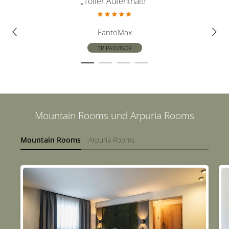
„Toller Aufenthalt!“
„Tol
FantoMax
TRIPADVISOR
Mountain Rooms und Arpuria Rooms
Mountain Rooms
Arpuria Rooms